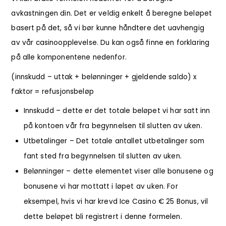
avkastningen din. Det er veldig enkelt å beregne beløpet
basert på det, så vi bør kunne håndtere det uavhengig
av vår casinoopplevelse. Du kan også finne en forklaring
på alle komponentene nedenfor.
(innskudd – uttak + belønninger + gjeldende saldo) x
faktor = refusjonsbeløp
Innskudd – dette er det totale beløpet vi har satt inn
på kontoen vår fra begynnelsen til slutten av uken.
Utbetalinger – Det totale antallet utbetalinger som
fant sted fra begynnelsen til slutten av uken.
Belønninger – dette elementet viser alle bonusene og
bonusene vi har mottatt i løpet av uken. For
eksempel, hvis vi har krevd Ice Casino € 25 Bonus, vil
dette beløpet bli registrert i denne formelen.