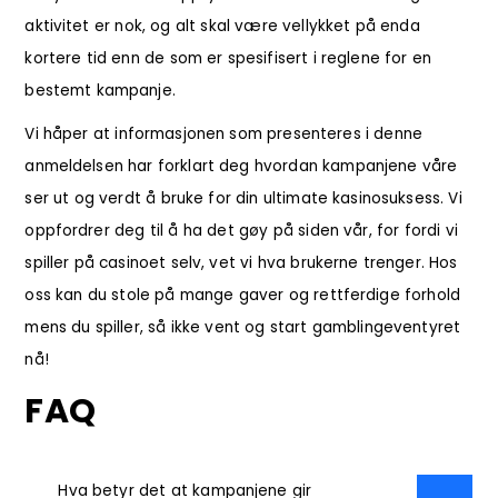
aktivitet er nok, og alt skal være vellykket på enda
kortere tid enn de som er spesifisert i reglene for en
bestemt kampanje.
Vi håper at informasjonen som presenteres i denne
anmeldelsen har forklart deg hvordan kampanjene våre
ser ut og verdt å bruke for din ultimate kasinosuksess. Vi
oppfordrer deg til å ha det gøy på siden vår, for fordi vi
spiller på casinoet selv, vet vi hva brukerne trenger. Hos
oss kan du stole på mange gaver og rettferdige forhold
mens du spiller, så ikke vent og start gamblingeventyret
nå!
FAQ
Hva betyr det at kampanjene gir