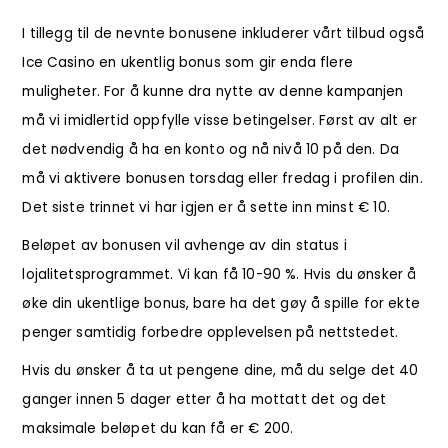
I tillegg til de nevnte bonusene inkluderer vårt tilbud også
Ice Casino en ukentlig bonus som gir enda flere
muligheter. For å kunne dra nytte av denne kampanjen
må vi imidlertid oppfylle visse betingelser. Først av alt er
det nødvendig å ha en konto og nå nivå 10 på den. Da
må vi aktivere bonusen torsdag eller fredag i profilen din.
Det siste trinnet vi har igjen er å sette inn minst € 10.
Beløpet av bonusen vil avhenge av din status i
lojalitetsprogrammet. Vi kan få 10-90 %. Hvis du ønsker å
øke din ukentlige bonus, bare ha det gøy å spille for ekte
penger samtidig forbedre opplevelsen på nettstedet.
Hvis du ønsker å ta ut pengene dine, må du selge det 40
ganger innen 5 dager etter å ha mottatt det og det
maksimale beløpet du kan få er € 200.