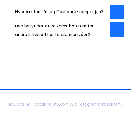
Hvordan forstår jeg Cashback-kampanjen?
Hva betyr det at velkomstbonusen for
andre innskudd har to premienivåer?
ICE Casino. icecasino-no.com Alle rettigheter reservert.
ICE Casino
Bonuses
Login