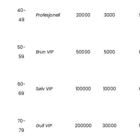
40-
Profesjonell
20000
3000
49
50-
Brun VIP
50000
5000
59
60-
Sølv VIP
100000
10000
69
70-
Gull VIP
200000
30000
79