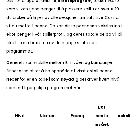
oss for å lage et unikt
lojalitetsprogram
, takket være
som vi kan tjene penger til å plassere spill. For hver € 10
du bruker på linjen av alle seksjoner unntatt Live Casino,
vil du motta 1 poeng. Da kan disse poengene veksles inn i
ekte penger i vår spillerprofil, og deres totale beløp vil bli
tildelt for å bruke en av de mange state ne i
programmet.
Generelt kan vi skille mellom 10 nivåer, og kampanjer
finner sted etter å ha oppnådd et visst antall poeng.
Nedenfor er en tabell som nøyaktig beskriver hvert nivå
som er tilgjengelig i programmet vårt.
Det
Nivå
Status
Poeng
neste
Veksl
nivået