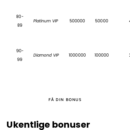
80-
Platinum VIP
500000
50000
89
90-
Diamond VIP
1000000
100000
99
FÅ DIN BONUS
Ukentlige bonuser